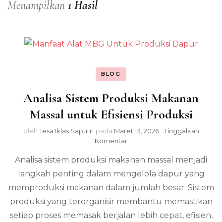
Menampilkan
1 Hasil
BLOG
Analisa Sistem Produksi Makanan
Massal untuk Efisiensi Produksi
oleh
Tesa Iklas Saputri
pada
Maret 13, 2026
Tinggalkan
pada
Komentar
Analisa
Analisa sistem produksi makanan massal menjadi
Sistem
Produksi
langkah penting dalam mengelola dapur yang
Makanan
memproduksi makanan dalam jumlah besar. Sistem
Massal
untuk
produksi yang terorganisir membantu memastikan
Efisiensi
setiap proses memasak berjalan lebih cepat, efisien,
Produksi