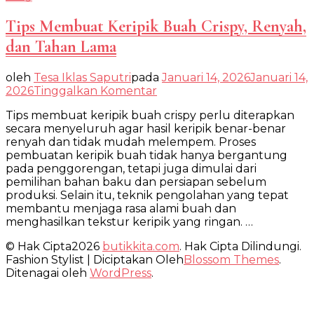
Tips Membuat Keripik Buah Crispy, Renyah,
dan Tahan Lama
oleh
Tesa Iklas Saputri
pada
Januari 14, 2026
Januari 14,
pada
2026
Tinggalkan Komentar
Tips
Tips membuat keripik buah crispy perlu diterapkan
Membuat
secara menyeluruh agar hasil keripik benar-benar
Keripik
renyah dan tidak mudah melempem. Proses
Buah
pembuatan keripik buah tidak hanya bergantung
Crispy,
pada penggorengan, tetapi juga dimulai dari
Renyah,
pemilihan bahan baku dan persiapan sebelum
dan
produksi. Selain itu, teknik pengolahan yang tepat
Tahan
membantu menjaga rasa alami buah dan
Lama
menghasilkan tekstur keripik yang ringan. …
© Hak Cipta2026
butikkita.com
. Hak Cipta Dilindungi.
Fashion Stylist | Diciptakan Oleh
Blossom Themes
.
Ditenagai oleh
WordPress
.