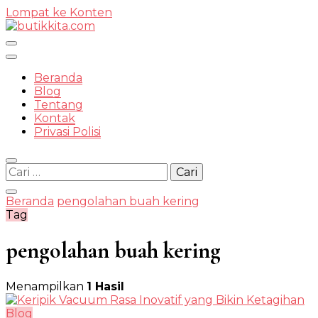
Lompat ke Konten
Temukan Semua Disini!
Beranda
Blog
Tentang
Kontak
butikkit
Privasi Polisi
Cari
untuk:
Beranda
pengolahan buah kering
Tag
pengolahan buah kering
Menampilkan
1 Hasil
Blog