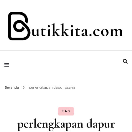
Temukan Semua Disini!
butikkita.com
Beranda
perlengkapan dapur usaha
TAG
perlengkapan dapur