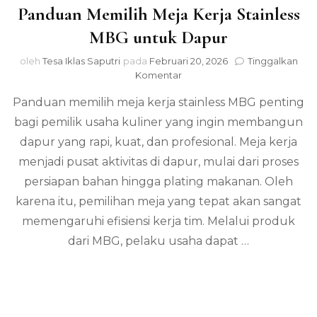
Panduan Memilih Meja Kerja Stainless
MBG untuk Dapur
oleh
Tesa Iklas Saputri
pada
Februari 20, 2026
Tinggalkan
pada
Komentar
Panduan
Panduan memilih meja kerja stainless MBG penting
Memilih
Meja
bagi pemilik usaha kuliner yang ingin membangun
Kerja
dapur yang rapi, kuat, dan profesional. Meja kerja
Stainless
MBG
menjadi pusat aktivitas di dapur, mulai dari proses
untuk
persiapan bahan hingga plating makanan. Oleh
Dapur
karena itu, pemilihan meja yang tepat akan sangat
memengaruhi efisiensi kerja tim. Melalui produk
dari MBG, pelaku usaha dapat …