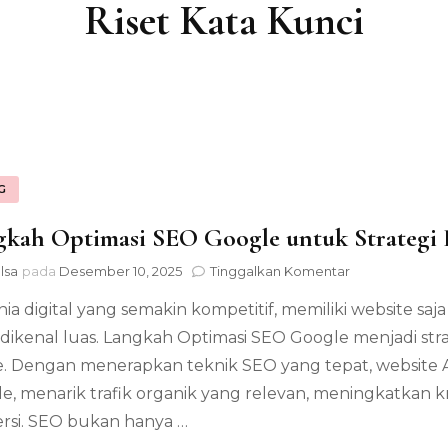
Riset Kata Kunci
G
kah Optimasi SEO Google untuk Strategi 
pada
lsa
pada
Desember 10, 2025
Tinggalkan Komentar
Langkah
nia digital yang semakin kompetitif, memiliki website sa
Optimasi
SEO
dikenal luas. Langkah Optimasi SEO Google menjadi strat
Google
e. Dengan menerapkan teknik SEO yang tepat, website
untuk
Strategi
e, menarik trafik organik yang relevan, meningkatkan 
Pemasaran
rsi. SEO bukan hanya …
Digital