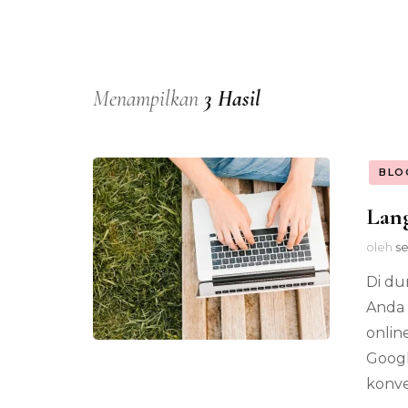
Menampilkan
3 Hasil
BLO
Lang
oleh
se
Di du
Anda 
onlin
Googl
konve