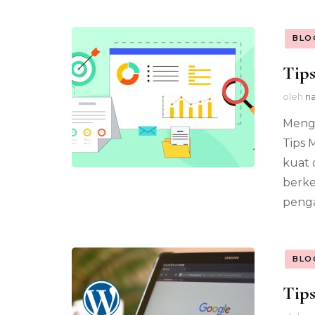
BLO
Tips
oleh
na
Mengo
Tips
kuat 
berke
penga
BLO
Tips