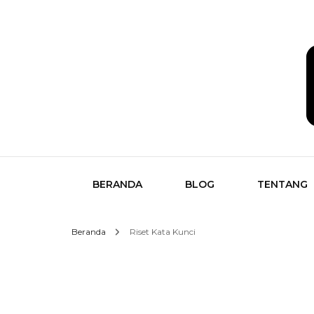
Temukan Semua Disini!
butikk
BERANDA
BLOG
TENTANG
Beranda
Riset Kata Kunci