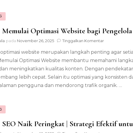
G
 Memulai Optimasi Website bagi Pengelol
pada
ila
pada
November 26, 2025
Tinggalkan Komentar
Tips
ptimasi website merupakan langkah penting agar setiap
Memulai
Optimasi
 Memulai Optimasi Website membantu memahami langk
Website
dan meningkatkan kualitas konten. Dengan pendekatan
bagi
Pengelola
mbang lebih cepat. Selain itu optimasi yang konsisten d
Konten
laman pengguna dan mendorong trafik organik. …
G
 SEO Naik Peringkat | Strategi Efektif un