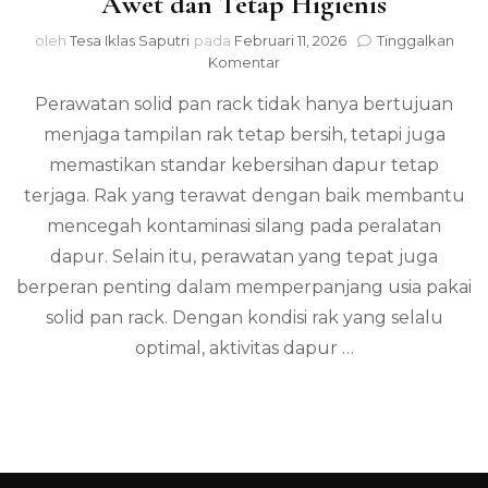
Awet dan Tetap Higienis
oleh
Tesa Iklas Saputri
pada
Februari 11, 2026
Tinggalkan
pada
Komentar
Cara
Perawatan solid pan rack tidak hanya bertujuan
Perawatan
Solid
menjaga tampilan rak tetap bersih, tetapi juga
Pan
memastikan standar kebersihan dapur tetap
Rack
agar
terjaga. Rak yang terawat dengan baik membantu
Awet
mencegah kontaminasi silang pada peralatan
dan
dapur. Selain itu, perawatan yang tepat juga
Tetap
Higienis
berperan penting dalam memperpanjang usia pakai
solid pan rack. Dengan kondisi rak yang selalu
optimal, aktivitas dapur …