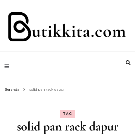
Temukan Semua Disini!
butikkita.com
Beranda
solid pan rack dapur
TAG
solid pan rack dapur