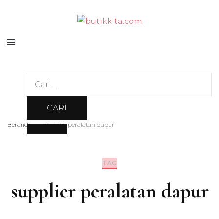
Temukan Semua Disini!
butikkita.com
Cari
untuk:
Beranda
supplier peralatan dapur
TAG
supplier peralatan dapur