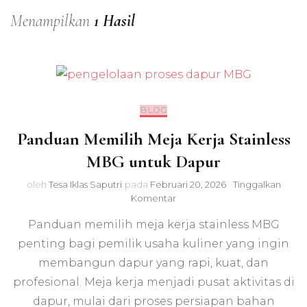
Menampilkan
1 Hasil
BLOG
Panduan Memilih Meja Kerja Stainless
MBG untuk Dapur
oleh
Tesa Iklas Saputri
pada
Februari 20, 2026
Tinggalkan
pada
Komentar
Panduan
Panduan memilih meja kerja stainless MBG
Memilih
Meja
penting bagi pemilik usaha kuliner yang ingin
Kerja
membangun dapur yang rapi, kuat, dan
Stainless
MBG
profesional. Meja kerja menjadi pusat aktivitas di
untuk
dapur, mulai dari proses persiapan bahan