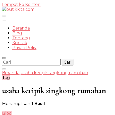
Lompat ke Konten
Temukan Semua Disini!
Beranda
Blog
Tentang
Kontak
butikkit
Privasi Polisi
Cari
untuk:
Beranda
usaha keripik singkong rumahan
Tag
usaha keripik singkong rumahan
Menampilkan
1 Hasil
Blog