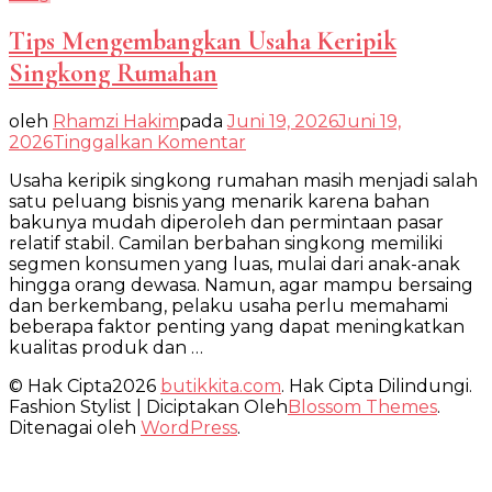
Tips Mengembangkan Usaha Keripik
Singkong Rumahan
oleh
Rhamzi Hakim
pada
Juni 19, 2026
Juni 19,
pada
2026
Tinggalkan Komentar
Tips
Usaha keripik singkong rumahan masih menjadi salah
Mengembangkan
satu peluang bisnis yang menarik karena bahan
Usaha
bakunya mudah diperoleh dan permintaan pasar
Keripik
relatif stabil. Camilan berbahan singkong memiliki
Singkong
segmen konsumen yang luas, mulai dari anak-anak
Rumahan
hingga orang dewasa. Namun, agar mampu bersaing
dan berkembang, pelaku usaha perlu memahami
beberapa faktor penting yang dapat meningkatkan
kualitas produk dan …
© Hak Cipta2026
butikkita.com
. Hak Cipta Dilindungi.
Fashion Stylist | Diciptakan Oleh
Blossom Themes
.
Ditenagai oleh
WordPress
.