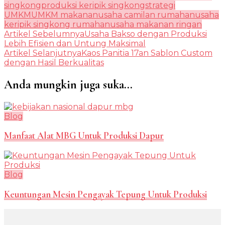
singkong
produksi keripik singkong
strategi
UMKM
UMKM makanan
usaha camilan rumahan
usaha
keripik singkong rumahan
usaha makanan ringan
Navigasi
Artikel Sebelumnya
Usaha Bakso dengan Produksi
Lebih Efisien dan Untung Maksimal
Artikel
Artikel Selanjutnya
Kaos Panitia 17an Sablon Custom
dengan Hasil Berkualitas
Anda mungkin juga suka...
Blog
Manfaat Alat MBG Untuk Produksi Dapur
Blog
Keuntungan Mesin Pengayak Tepung Untuk Produksi