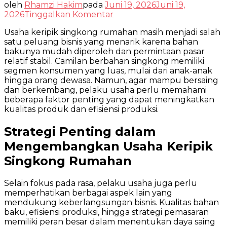
oleh
Rhamzi Hakim
pada
Juni 19, 2026
Juni 19,
pada
2026
Tinggalkan Komentar
Tips
Usaha keripik singkong rumahan masih menjadi salah
Mengembangkan
satu peluang bisnis yang menarik karena bahan
Usaha
bakunya mudah diperoleh dan permintaan pasar
Keripik
relatif stabil. Camilan berbahan singkong memiliki
Singkong
segmen konsumen yang luas, mulai dari anak-anak
Rumahan
hingga orang dewasa. Namun, agar mampu bersaing
dan berkembang, pelaku usaha perlu memahami
beberapa faktor penting yang dapat meningkatkan
kualitas produk dan efisiensi produksi.
Strategi Penting dalam
Mengembangkan Usaha Keripik
Singkong Rumahan
Selain fokus pada rasa, pelaku usaha juga perlu
memperhatikan berbagai aspek lain yang
mendukung keberlangsungan bisnis. Kualitas bahan
baku, efisiensi produksi, hingga strategi pemasaran
memiliki peran besar dalam menentukan daya saing