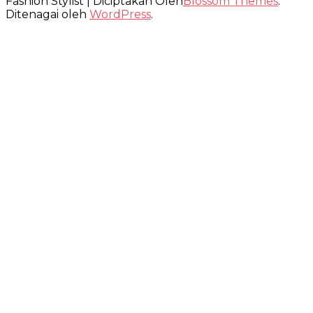
Fashion Stylist | Diciptakan Oleh
Blossom Themes
.
Ditenagai oleh
WordPress
.