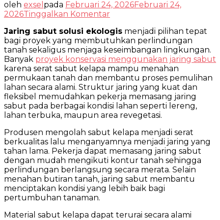
oleh
exsel
pada
Februari 24, 2026
Februari 24,
pada
2026
Tinggalkan Komentar
Jaring
Jaring sabut solusi ekologis
menjadi pilihan tepat
Sabut
bagi proyek yang membutuhkan perlindungan
Solusi
tanah sekaligus menjaga keseimbangan lingkungan.
Ekologis
Banyak
proyek konservasi menggunakan jaring sabut
untuk
karena serat sabut kelapa mampu menahan
Konservasi
permukaan tanah dan membantu proses pemulihan
Tanah
lahan secara alami. Struktur jaring yang kuat dan
Berkelanjutan
fleksibel memudahkan pekerja memasang jaring
sabut pada berbagai kondisi lahan seperti lereng,
lahan terbuka, maupun area revegetasi.
Produsen mengolah sabut kelapa menjadi serat
berkualitas lalu menganyamnya menjadi jaring yang
tahan lama. Pekerja dapat memasang jaring sabut
dengan mudah mengikuti kontur tanah sehingga
perlindungan berlangsung secara merata. Selain
menahan butiran tanah, jaring sabut membantu
menciptakan kondisi yang lebih baik bagi
pertumbuhan tanaman.
Material sabut kelapa dapat terurai secara alami