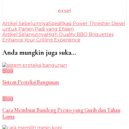
exsel
Navigasi
Artikel Sebelumnya
Spesifikasi Power Thresher Diesel
untuk Panen Padi yang Efisien
Artikel
Artikel Selanjutnya
High Quality BBQ Briquettes
Enhance Your Grilling Experience
Anda mungkin juga suka...
Blog
Sistem Proteksi Bangunan
Blog
Cara Membuat Bandeng Presto yang Gurih dan Tahan
Lama