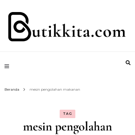
Temukan Semua Disini!
butikkita.com
Beranda
mesin pengolahan makanan
TAG
mesin pengolahan